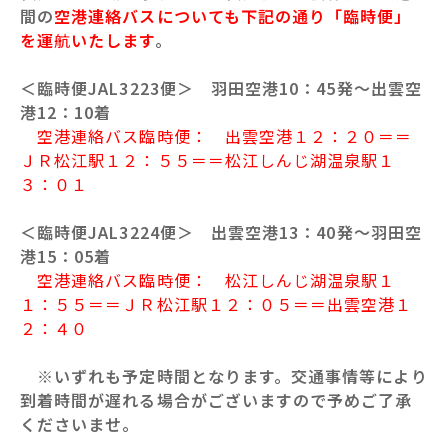
間の
空港連絡バスについても下記の通り「臨時便」
を運
航
いたします
。
＜臨時便JAL3223便＞ 羽田空港10：45発～出雲空
港12：10着
空港連絡バス臨時便： 出雲空港１２：２０＝＝
ＪＲ松江駅１２：５５＝＝松江しんじ湖温泉駅１
３：０１
＜臨時便JAL3224便＞ 出雲空港13：40発～羽田空
港15：05着
空港連絡バス臨時便： 松江しんじ湖温泉駅１
１：５５＝＝ＪＲ松江駅１２：０５＝＝出雲空港１
２：４０
※いずれも予定時間となります。交通事情等により
到着時間が遅れる場合がございますので予めご了承
くださいませ。